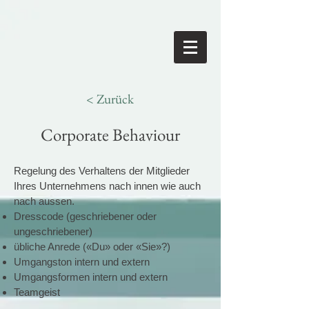
< Zurück
Corporate Behaviour
Regelung des Verhaltens der Mitglieder
Ihres Unternehmens nach innen wie auch
nach aussen.
Dresscode (geschriebener oder
ungeschriebener)
übliche Anrede («Du» oder «Sie»?)
Umgangston intern und extern
Umgangsformen intern und extern
Teamgeist