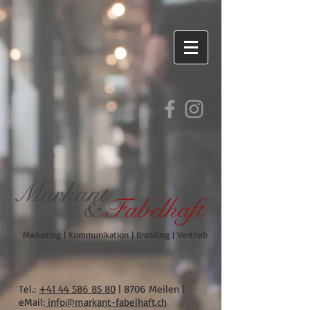
M
arkant
&
Fabelhaft
Marketing | Kommunikation | Branding | Vertrieb
Tel.:
+41 44 586 85 80
| 8706 Meilen |
eMail:
info@markant-fabelhaft.ch